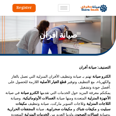
Register
صيانة افران
التصنيف: صيانة أفران
الكترو صيانة
تهتم بـ صيانة وتنظيف الأفران المنزلية التي تعمل بالغاز
والكهرباء، مع التنظيف وتوفير
قطع الغيار الأصلية
اللازمة للحصول على
أفضل جودة وتشغيل.
يمكنكم معرفة المزيد حول الخدمات التي تقدمها
الكترو صيانة
في صيانة
الأجهزة المنزلية
المتعددة ومنها صيانة
الغسالات الأوتوماتيكية
، وصيانة
الثلاجات المنزلية
وثلاجات السوبر ماركت، صيانة وتنظيف
مكيفات
سبليت
و
مكيفات شباك
و
مكيفات صحراوية
، صيانة
المجففات الحرارية
المتعددة.
وصيانة
غسالات الصحون
ولدينا العديد من
الخدمات المنزلية