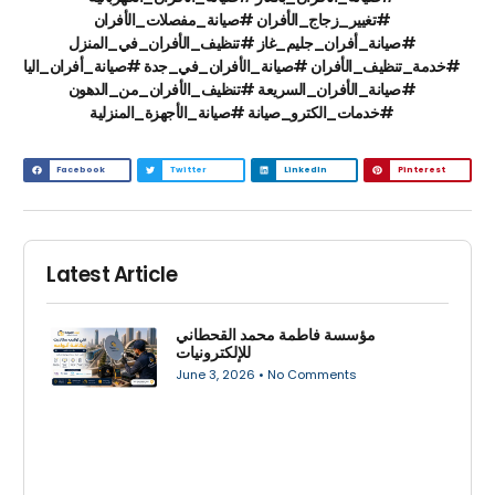
#تغيير_زجاج_الأفران #صيانة_مفصلات_الأفران
#صيانة_أفران_جليم_غاز #تنظيف_الأفران_في_المنزل
#خدمة_تنظيف_الأفران #صيانة_الأفران_في_جدة #صيانة_أفران_اليا
#صيانة_الأفران_السريعة #تنظيف_الأفران_من_الدهون
#خدمات_الكترو_صيانة #صيانة_الأجهزة_المنزلية
Facebook
Twitter
LinkedIn
Pinterest
Latest Article
مؤسسة فاطمة محمد القحطاني
للإلكترونيات
June 3, 2026
No Comments