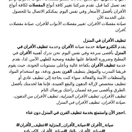
تعد تعمل كما قبل. تقدم شركتنا تغيير كافة أنواع
المفصلات
لكافة أنواع
الأفران بأفضل الأسعار وفي نفس اليوم. يمكنكم الاتصال بنا للحصول
على الخدمة الآن.
صيانة مفصلات الأفران، تغيير مفصلات الأبواب للأفران، صيانة مفصلات
أفران.
تنظيف الأفران في المنزل
يقدم
الكترو صيانة
خدمة صيانة
الأفران
وخدمة
تنظيف الأفران في
المنزل
بأقصى سرعة وفي نفس اليوم. نحن ندرك أهمية
الأفران
في
المطبخ وضرورة الحفاظ عليها نظيفة وصحية للطهي الآمن. لذا، نقدم
خدمة
تنظيف الأفران
بكفاءة عالية وبأعلى مستويات الجودة، حيث يقوم
فريقنا المدرب والمؤهل بتنظيف
الفرن
بعمق ودقة، مع استخدام المواد
والمنظفات الآمنة والفعالة. سواء كنت بحاجة إلى تنظيف عادي أو
تنظيف متخصص لإزالة الدهون والبقع العنيدة، فإننا هنا لخدمتك بأفضل
الطرق وبأقصى سرعة لضمان راحتك ورضاك التام.
تنظيف الأفران، تنظيف الأفران المنزلية، تنظيف الأفران من الدهون،
صيانة الأفران، تنظيف الأفران في المنزل.
احجز الآن واستمتع بخدمة تنظيف الفرن في المنزل دون عناء.
#صيانة_الأفران #صيانة_الأفران_المنزلية #تنظيف_الأفران
#صيانة_الأفران_بالغاز #صيانة_الأفران_الكهربائية