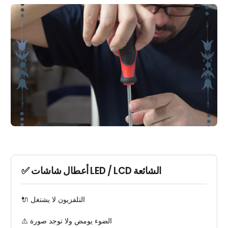
✅ أعطال شاشات LED / LCD الشائعة
🔌 التلفزيون لا يشتغل
⚠️ الضوء يومض ولا توجد صورة