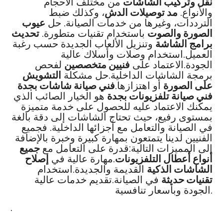
نقل وتركيب الشاشات
من مختلف الأحجام
والأنواع.
مد توصيلات الدش
، وكذلك ضبط
الترددات، وغيرها من خدمات الصيانة. حل
عيوب
الصورة والصوت
باستخدام تقنيات متطورة.
تحديث
برامج الشاشة
وتنزيل الألعاب الجديدة حسب رغبة
العميل.استخدام وصلات وأسلاك عالية
الجودة.الاعتماد على
فنيين متخصصين
لفحص
برمجة الشاشات الداخلية.حل مشكلة
التشويش
على الصورة
أو اهتزازها.
فني صيانة شاشات بجدة
فني صيانة تلفزيونات بجدة
هو الخيار الصائب الذي
يمكنك الاعتماد عليه للحصول على خدمة متميزة
بمستوى رفيع، حيث تحتاج الشاشات إلى دقة بالغة
في الصيانة والتعامل مع أجزائها الداخلية. فجميع
الفنيين لدينا يتمتعون بمهارة كبيرة وخبرة بالإضافة
إلى المميزات التالية:قدرة على التعامل مع
جميع
أنواع أعطال التلفزيونات
.مهارة عالية في
إصلاح
الشاشات الذكية
القديمة والجديدة.استخدام
تقنيات حديثة
في الصيانة.تقديم خدمات عالية
الجودة وبأسعار تنافسية.
.