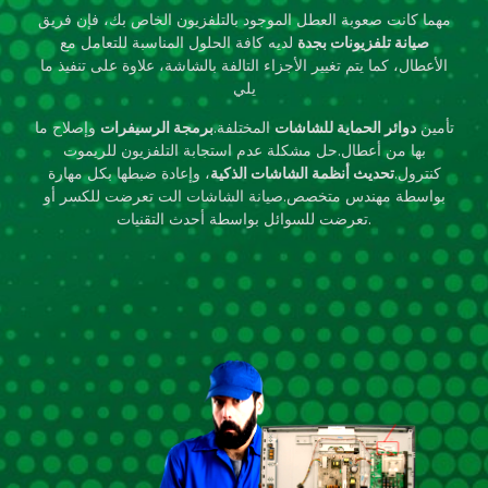
مهما كانت صعوبة العطل الموجود بالتلفزيون الخاص بك، فإن فريق
صيانة تلفزيونات بجدة
لديه كافة الحلول المناسبة للتعامل مع
الأعطال، كما يتم تغيير الأجزاء التالفة بالشاشة، علاوة على تنفيذ ما
يلي
تأمين
دوائر الحماية للشاشات
المختلفة.
برمجة الرسيفرات
وإصلاح ما
بها من أعطال.حل مشكلة عدم استجابة التلفزيون للريموت
كنترول.
تحديث أنظمة الشاشات الذكية
، وإعادة ضبطها بكل مهارة
بواسطة مهندس متخصص.صيانة الشاشات الت تعرضت للكسر أو
تعرضت للسوائل بواسطة أحدث التقنيات.