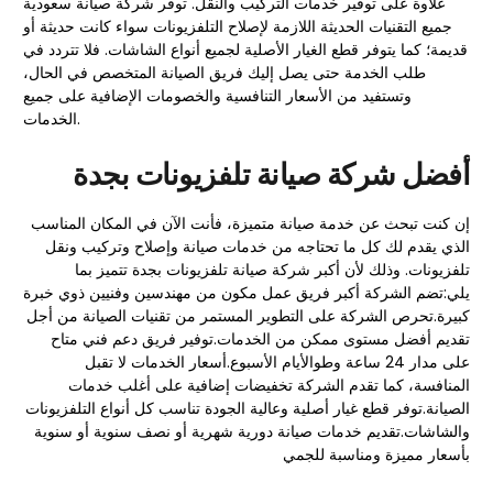
علاوة على توفير خدمات التركيب والنقل. توفر شركة صيانة سعودية
جميع التقنيات الحديثة اللازمة لإصلاح التلفزيونات سواء كانت حديثة أو
قديمة؛ كما يتوفر قطع الغيار الأصلية لجميع أنواع الشاشات. فلا تتردد في
طلب الخدمة حتى يصل إليك فريق الصيانة المتخصص في الحال،
وتستفيد من الأسعار التنافسية والخصومات الإضافية على جميع
الخدمات.
أفضل شركة صيانة تلفزيونات بجدة
إن كنت تبحث عن خدمة صيانة متميزة، فأنت الآن في المكان المناسب
الذي يقدم لك كل ما تحتاجه من خدمات صيانة وإصلاح وتركيب ونقل
تلفزيونات. وذلك لأن أكبر شركة صيانة تلفزيونات بجدة تتميز بما
يلي:تضم الشركة أكبر فريق عمل مكون من مهندسين وفنيين ذوي خبرة
كبيرة.تحرص الشركة على التطوير المستمر من تقنيات الصيانة من أجل
تقديم أفضل مستوى ممكن من الخدمات.توفير فريق دعم فني متاح
على مدار 24 ساعة وطوالأيام الأسبوع.أسعار الخدمات لا تقبل
المنافسة، كما تقدم الشركة تخفيضات إضافية على أغلب خدمات
الصيانة.توفر قطع غيار أصلية وعالية الجودة تناسب كل أنواع التلفزيونات
والشاشات.تقديم خدمات صيانة دورية شهرية أو نصف سنوية أو سنوية
بأسعار مميزة ومناسبة للجمي