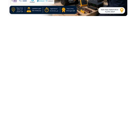
Whatsapp Now اتصل الآن اتصل الآن اتصل بنا مدونة المدن فروعنا
خدماتنا صيانة مكيفات صيانة إلكترونيات صيانة غسالات صيانة افران صيانة
ثلاجات صيانة مجففات الرئيسية X فني تركيب دش إلكترونيات فني تركيب
دش بالرياض | برمجة رسيفرات | صيانة ستلايت | تركيب شاشات | خدمة
منزلية سريعة 24 ساعة +966502718435 فني تركيب الأقمار الصناعية
في […]
صيانة سعودية | إلكترون صيانة لإصلاح الأجهزة المنزلية
All rights reserved